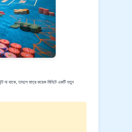
ট না থাকে, তাহলে মাত্র কয়েক মিনিটে একটি নতুন