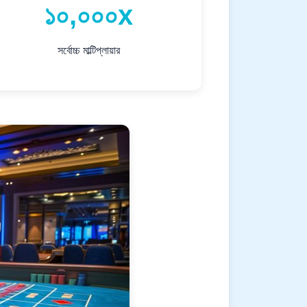
১০,০০০x
সর্বোচ্চ মাল্টিপ্লায়ার