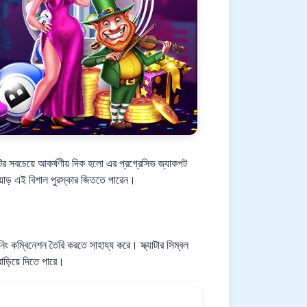
 সবচেয়ে আকর্ষণীয় দিক হলো এর প্রগ্রেসিভ জ্যাকপট
়াড় এই বিশাল পুরস্কার জিততে পারেন।
ং কম্বিনেশন তৈরি করতে সাহায্য করে। স্ক্যাটার সিম্বল
াড়িয়ে দিতে পারে।