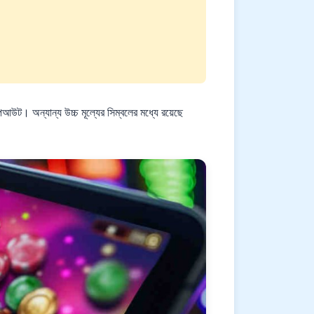
পেআউট। অন্যান্য উচ্চ মূল্যের সিম্বলের মধ্যে রয়েছে