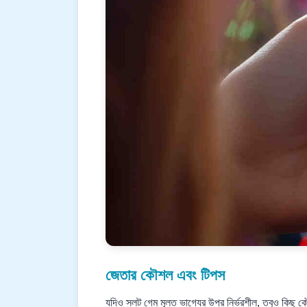
জেতার কৌশল এবং টিপস
যদিও স্লট গেম মূলত ভাগ্যের উপর নির্ভরশীল, তবুও কিছু