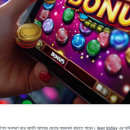
 কৌশল অনুসরণ করে আপনি আপনার জেতার সম্ভাবনা বাড়াতে পারেন। teer today এর অভিজ্