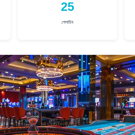
25
পেলাইন