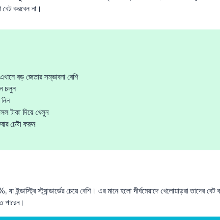
ি বেট করবেন না।
, এখানে বড় জেতার সম্ভাবনা বেশি
ে চলুন
 নিন
 টাকা দিয়ে খেলুন
ার চেষ্টা করুন
%, যা ইন্ডাস্ট্রি স্ট্যান্ডার্ডের চেয়ে বেশি। এর মানে হলো দীর্ঘমেয়াদে খেলোয়াড়রা তাদ
েতে পারেন।