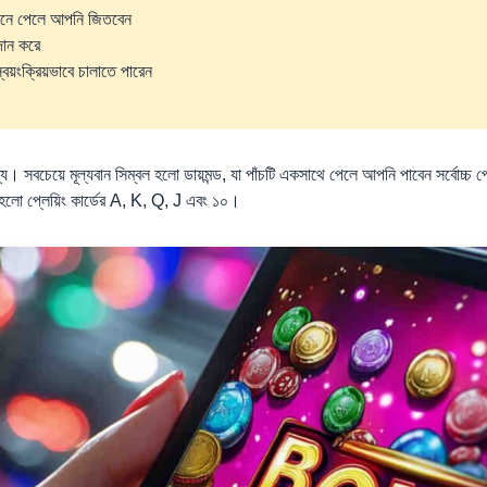
াইনে পেলে আপনি জিতবেন
রদান করে
বয়ংক্রিয়ভাবে চালাতে পারেন
্য। সবচেয়ে মূল্যবান সিম্বল হলো ডায়মন্ড, যা পাঁচটি একসাথে পেলে আপনি পাবেন সর্বোচ্চ 
লো হলো প্লেয়িং কার্ডের A, K, Q, J এবং ১০।